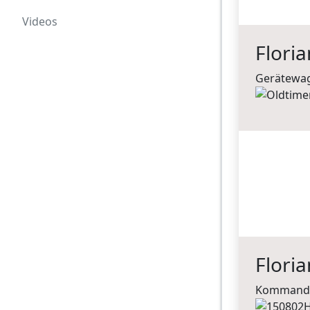
Videos
Flori
Gerätewag
Flori
Kommando