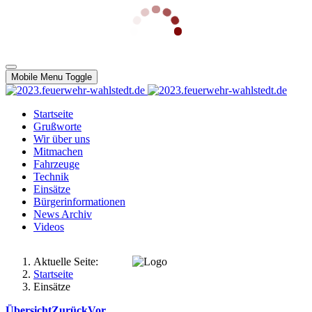
Mobile Menu Toggle
Startseite
Grußworte
Wir über uns
Mitmachen
Fahrzeuge
Technik
Einsätze
Bürgerinformationen
News Archiv
Videos
Aktuelle Seite:
Startseite
Einsätze
Übersicht
Zurück
Vor