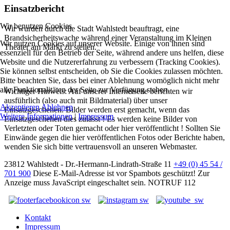
Einsatzbericht
Wir benutzen Cookies
Wir wurden durch die Stadt Wahlstedt beauftragt, eine
Brandsicherheitswache während einer Veranstaltung im Kleinen
Wir nutzen Cookies auf unserer Website. Einige von ihnen sind
Theater am Markt zu stellen.
essenziell für den Betrieb der Seite, während andere uns helfen, diese
Website und die Nutzererfahrung zu verbessern (Tracking Cookies).
Sie können selbst entscheiden, ob Sie die Cookies zulassen möchten.
Bitte beachten Sie, dass bei einer Ablehnung womöglich nicht mehr
alle Funktionalitäten der Seite zur Verfügung stehen.
Wichtiger Hinweis: Auf unserer Internetseite berichten wir
ausführlich (also auch mit Bildmaterial) über unser
Akzeptieren
Ablehnen
Einsatzgeschehen. Bilder werden erst gemacht, wenn das
Weitere Informationen
|
Impressum
Einsatzgeschehen dies zulässt ! Es werden keine Bilder von
Verletzten oder Toten gemacht oder hier veröffentlicht ! Sollten Sie
Einwände gegen die hier veröffentlichen Fotos oder Berichte haben,
wenden Sie sich bitte vertrauensvoll an unseren Webmaster.
23812 Wahlstedt - Dr.-Hermann-Lindrath-Straße 11
+49 (0) 45 54 /
701 900
Diese E-Mail-Adresse ist vor Spambots geschützt! Zur
Anzeige muss JavaScript eingeschaltet sein.
NOTRUF 112
Kontakt
Impressum