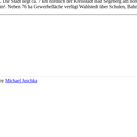
g. Die Stadt liegt ca. 7 km nördlich der Kreisstadt Bad Segeberg am no
km². Neben 76 ha Gewerbefläche verfügt Wahlstedt über Schulen, Bahn
 by
Michael Juschka