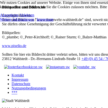
Wir nutzen Cookies auf unserer Website. Einige von ihnen sind essenzi
können selbst entscheiden, ob Sie die Cookies zulassen möchten. Bitte
Bildquellen und Bildrechte
Akzeptieren
Ablehnen
Copyright-Hinweis:
Weitere Informationen
|
Impressum
Texte und Bilder von "www.feuerwehr-wahlstedt.de" sind, soweit nich
Sie dürfen ohne Genehmigung der Geschäftsführung nicht verwertet 
Bildquellen:
©_plumbe; ©_Peter-Kirchhoff; ©_Rainer Sturm; ©_Balzer-Matthias
www.pixelio.de
Sollten Sie hier ein Bildrecht dritter verletzt sehen, bitten wir uns die
23812 Wahlstedt - Dr.-Hermann-Lindrath-Straße 11
+49 (0) 45 54 / 
Kontakt
Impressum
Datenschutz
Nutzungsbedingungen
***