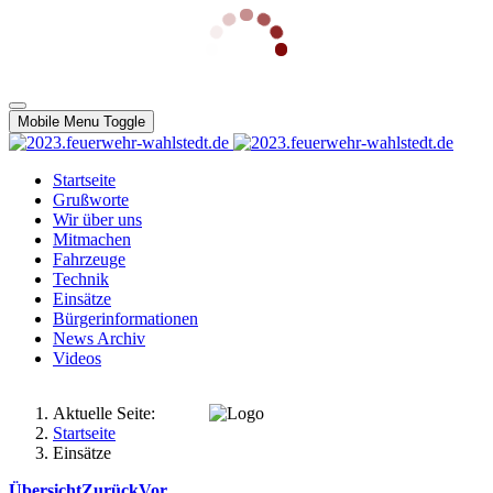
Mobile Menu Toggle
Startseite
Grußworte
Wir über uns
Mitmachen
Fahrzeuge
Technik
Einsätze
Bürgerinformationen
News Archiv
Videos
Aktuelle Seite:
Startseite
Einsätze
Übersicht
Zurück
Vor