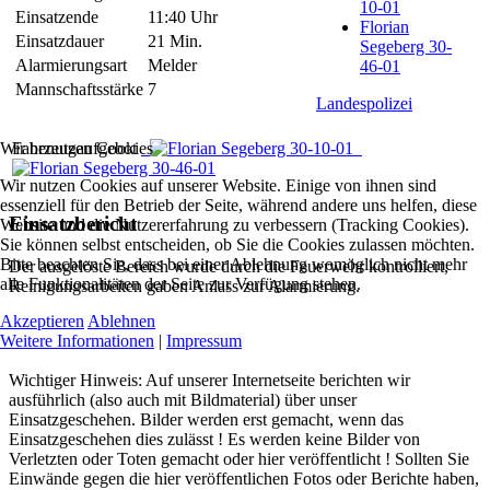
10-01
Einsatzende
11:40 Uhr
Florian
Einsatzdauer
21 Min.
Segeberg 30-
Alarmierungsart
Melder
46-01
Mannschaftsstärke
7
Landespolizei
Wir benutzen Cookies
Fahrzeugaufgebot
Wir nutzen Cookies auf unserer Website. Einige von ihnen sind
essenziell für den Betrieb der Seite, während andere uns helfen, diese
Einsatzbericht
Website und die Nutzererfahrung zu verbessern (Tracking Cookies).
Sie können selbst entscheiden, ob Sie die Cookies zulassen möchten.
Bitte beachten Sie, dass bei einer Ablehnung womöglich nicht mehr
Der ausgelöste Bereich wurde durch die Feuerwehr kontrolliert,
alle Funktionalitäten der Seite zur Verfügung stehen.
Reinigungsarbeiten gaben Anlass zur Alarmierung.
Akzeptieren
Ablehnen
Weitere Informationen
|
Impressum
Wichtiger Hinweis: Auf unserer Internetseite berichten wir
ausführlich (also auch mit Bildmaterial) über unser
Einsatzgeschehen. Bilder werden erst gemacht, wenn das
Einsatzgeschehen dies zulässt ! Es werden keine Bilder von
Verletzten oder Toten gemacht oder hier veröffentlicht ! Sollten Sie
Einwände gegen die hier veröffentlichen Fotos oder Berichte haben,