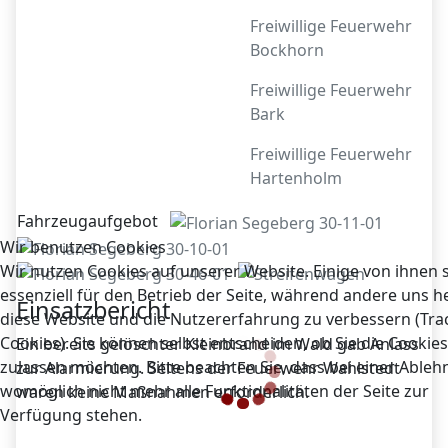
Freiwillige Feuerwehr
Bockhorn
Freiwillige Feuerwehr
Bark
Freiwillige Feuerwehr
Hartenholm
Fahrzeugaufgebot
Wir benutzen Cookies
Wir nutzen Cookies auf unserer Website. Einige von ihnen 
essenziell für den Betrieb der Seite, während andere uns he
Einsatzbericht
diese Website und die Nutzererfahrung zu verbessern (Tra
Cookies). Sie können selbst entscheiden, ob Sie die Cookies
Ein bereits gelöschter Kleinbrand im Wald gab Anlass
zulassen möchten. Bitte beachten Sie, dass bei einer Able
zur Alarmierung. Seitens der Feuerwehr Wahlstedt
womöglich nicht mehr alle Funktionalitäten der Seite zur
waren keine Maßnahmen erforderlich.
Verfügung stehen.