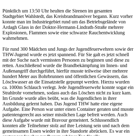
Pünktlich um 13:50 Uhr heulten die Sirenen im gesamten
Stadtgebiet Wahlstedt, das Kreisbrandmanöver begann. Kurz vorher
konnte man im Industriegebiet rund um das Betriebsgelände von
Ardagh Glass in der Doktor-Hermann-Lindrath-Straße mehrere
Explosionen, Flammen sowie eine schwarze Rauchentwicklung
wahrnehmen.
Für rund 300 Mädchen und Jungs der Jugendfeuerwehren sowie der
THW-Jugend wurde es jetzt spannend. Für Sie galt es jetzt schnell
mit der Suche nach vermissten Personen zu beginnen und diese zu
retten. Anschließend wurde die Brandbekämpfung im Innen- und
Außenangriff durchgeführt, hierfür musste teilweise über mehrere
hundert Meter aus Bohrbrunnen und öffentlichen Gewässern, das
Löschwasser an die Einsatzstelle gepumpt werden. Hierzu wurden
ca. 1000m Schlauch verlegt. Jede Jugendfeuerwehr konnte sogar ein
Strahlrohr vornehmen, sodass auch das Löschen nicht zu kurz kam.
Im Grunde wurde alles beübt, was die Jugendlichen in ihrer
Ausbildung gelernt haben. Das Jugend THW hatte eine eigene
Aufgabe. Eine Person war unter einen Container geraten und musste
patientengerecht aus seiner misslichen Lage befreit werden. Auch
diese Aufgabe wurde mit Bravour gemeistert. Schlussendlich
konnten alle Teilnehmer stolz auf ihre Leistung sein und nach dem
gemeinsamen Essen wieder in ihre Standorte abrücken. Es war ein