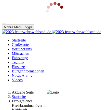
Mobile Menu Toggle
Startseite
Grußworte
Wir über uns
Mitmachen
Fahrzeuge
Technik
Einsätze
Bürgerinformationen
News Archiv
Videos
Aktuelle Seite:
Startseite
Erfolgreiches
Kreisbrandmanöver in
Wahlstedt