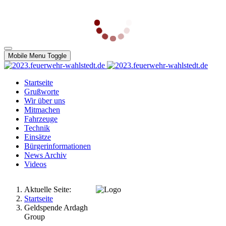
Mobile Menu Toggle
Startseite
Grußworte
Wir über uns
Mitmachen
Fahrzeuge
Technik
Einsätze
Bürgerinformationen
News Archiv
Videos
Aktuelle Seite:
Startseite
Geldspende Ardagh
Group