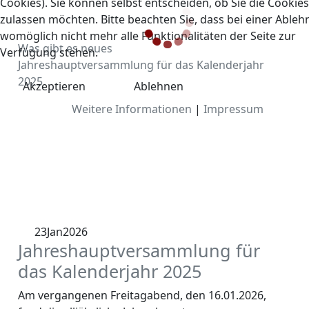
Cookies). Sie können selbst entscheiden, ob Sie die Cookies
zulassen möchten. Bitte beachten Sie, dass bei einer Able
womöglich nicht mehr alle Funktionalitäten der Seite zur
Was gibt es neues
Verfügung stehen.
Jahreshauptversammlung für das Kalenderjahr
2025
Akzeptieren
Ablehnen
Weitere Informationen
|
Impressum
23
Jan
2026
Jahreshauptversammlung für
das Kalenderjahr 2025
Am vergangenen Freitagabend, den 16.01.2026,