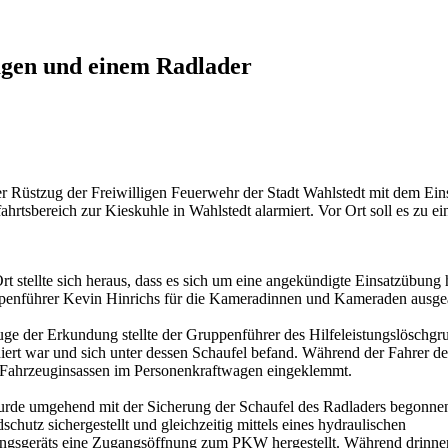
agen und einem Radlader
Rüstzug der Freiwilligen Feuerwehr der Stadt Wahlstedt mit dem Einsa
ahrtsbereich zur Kieskuhle in Wahlstedt alarmiert. Vor Ort soll es zu
rt stellte sich heraus, dass es sich um eine angekündigte Einsatzübu
enführer Kevin Hinrichs für die Kameradinnen und Kameraden ausgea
ge der Erkundung stellte der Gruppenführer des Hilfeleistungslöschgr
diert war und sich unter dessen Schaufel befand. Während der Fahrer d
Fahrzeuginsassen im Personenkraftwagen eingeklemmt.
rde umgehend mit der Sicherung der Schaufel des Radladers begonnen
schutz sichergestellt und gleichzeitig mittels eines hydraulischen
ngsgeräts eine Zugangsöffnung zum PKW hergestellt. Während drinne