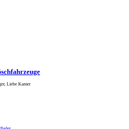
öschfahrzeuge
ger, Liebe Kamer
dlader