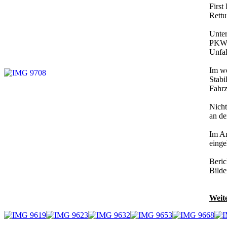
First
Rettu
Unter
PKW u
Unfal
Im we
Stabi
Fahrz
Nicht
an de
Im An
einge
Beric
Bilde
Weite